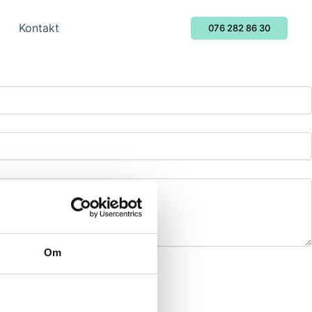
 går igenom era behov och önskemål. Därefter återkommer vi
Kontakt
076 282 86 30
Om