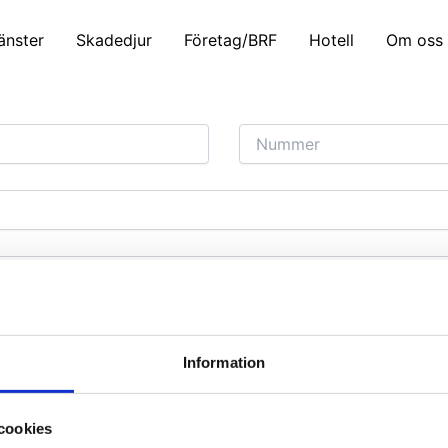
lltid inom ett dygn och bokar in ett personligt möte där vi
änster
Skadedjur
Företag/BRF
Hotell
Om oss
Information
cookies