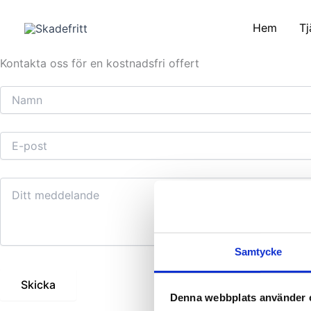
Skip
Skicka en offertförfrågan till oss redan i dag. Vi svarar a
to
inom kort med ett skräddarsytt offertförslag.
Hem
Tj
content
Kontakta oss för en kostnadsfri offert
Samtycke
Denna webbplats använder 